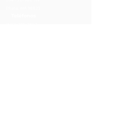
Efrata, WA 98823
Teléfonos
(509) 289-7637
(509) 906-1560
Síganos.
Mantente en contacto.
Suscribir
Apoye nuestro trabajo.
Donar
Voluntario