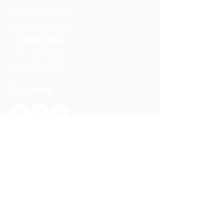
204 12th Ave SW
Efrata, WA 98823
Teléfonos
(509) 289-7637
(509) 906-1560
Síganos.
Mantente en contacto.
Suscribir
Apoye nuestro trabajo.
Donar