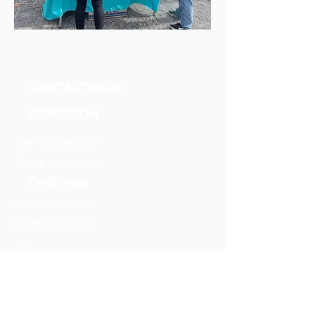
Fundación Unidos Nueva Alianza
CONTÁCTENOS
DIRECCIÓN
204 12th Ave SW
Efrata, WA 98823
Teléfonos
(509) 289-7637
(509) 906-1560
Síganos.