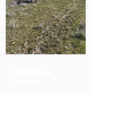
Fundación Unidos Nueva Alianza
CONTÁCTENOS
DIRECCIÓN
204 12th Ave SW
Efrata, WA 98823
Teléfonos
(509) 289-7637
(509) 906-1560