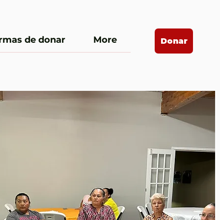
rmas de donar
More
Donar